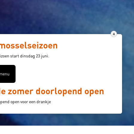
 mosselseizoen
zoen start dinsdag 23 juni.
 menu
de zomer doorlopend open
opend open voor een drankje