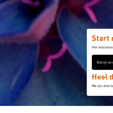
Start
Het mosselsei
Bekijk de
Heel 
We zijn doorl